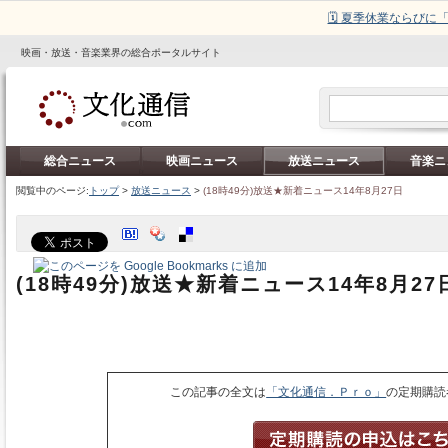
🗓️ 夏季休業ならび
映画・放送・音楽業界の総合ポータルサイト
総合ニュース
映画ニュース
放送ニュース
音楽ニ
閲覧中のページ:
トップ
>
放送ニュース
>
(18時49分)放送★新着ニュース14年8月27日
(18時49分)放送★新着ニュース14年8月27
この記事の全文は
「文化通信．Ｐｒｏ」
の定期購読