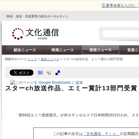
🗓️ 夏季休業ならび
映画・放送・音楽業界の総合ポータルサイト
総合ニュース
映画ニュース
放送ニュース
音楽ニ
閲覧中のページ:
トップ
>
放送ニュース
>
スターch放送作品、エミー賞計13部門受賞
スターch放送作品、エミー賞計13部門受賞
「第66回エミー賞授賞式」が米ロサンゼルスで日本時間26日行われ、ス
この記事の全文は
「文化通信．Ｐｒｏ」
の定期購読