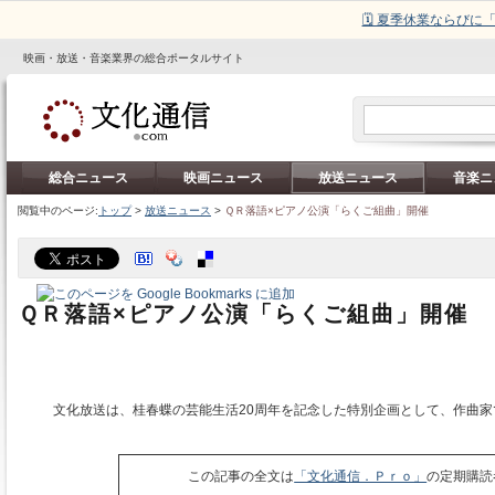
🗓️ 夏季休業ならび
映画・放送・音楽業界の総合ポータルサイト
総合ニュース
映画ニュース
放送ニュース
音楽ニ
閲覧中のページ:
トップ
>
放送ニュース
>
ＱＲ落語×ピアノ公演「らくご組曲」開催
ＱＲ落語×ピアノ公演「らくご組曲」開催
文化放送は、桂春蝶の芸能生活20周年を記念した特別企画として、作曲家
この記事の全文は
「文化通信．Ｐｒｏ」
の定期購読