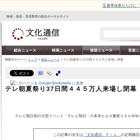
🗓️ 夏季休業ならび
映画・放送・音楽業界の総合ポータルサイト
総合ニュース
映画ニュース
放送ニュース
音楽ニ
閲覧中のページ:
トップ
>
放送ニュース
>
テレ朝夏祭り37日間４４５万人来場し閉幕
テレ朝夏祭り37日間４４５万人来場し閉幕
テレビ朝日初の大型イベント「テレビ朝日・六本木ヒルズ夏祭りＳＵＭＭ
この記事の全文は
「文化通信．Ｐｒｏ」
の定期購読