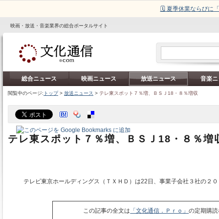
🗓️ 夏季休業ならび
映画・放送・音楽業界の総合ポータルサイト
総合ニュース
映画ニュース
放送ニュース
音楽ニ
閲覧中のページ:
トップ
>
放送ニュース
>
テレ東スポット７％増、ＢＳＪ18・８％増収
テレ東スポット７％増、ＢＳＪ18・８％増
テレビ東京ホールディングス（ＴＸＨＤ）は22日、事業子会社３社の２０
この記事の全文は
「文化通信．Ｐｒｏ」
の定期購読