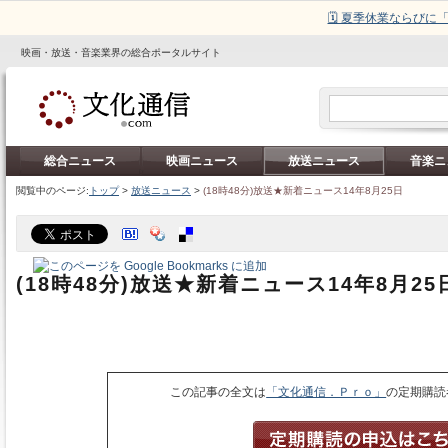
🗓️ 夏季休業ならび
映画・放送・音楽業界の総合ポータルサイト
総合ニュース
映画ニュース
放送ニュース
音楽ニ
閲覧中のページ:
トップ
>
放送ニュース
>
(18時48分)放送★新着ニュース14年8月25日
(18時48分)放送★新着ニュース14年8月25
この記事の全文は
「文化通信．Ｐｒｏ」
の定期購読