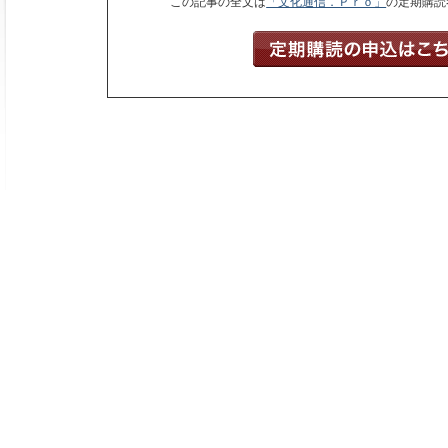
この記事の全文は
「文化通信．Ｐｒｏ」
の定期購読