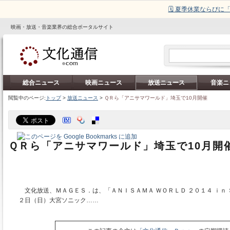
🗓️ 夏季休業ならび
映画・放送・音楽業界の総合ポータルサイト
総合ニュース
映画ニュース
放送ニュース
音楽ニ
閲覧中のページ:
トップ
>
放送ニュース
>
ＱＲら「アニサマワールド」埼玉で10月開催
ＱＲら「アニサマワールド」埼玉で10月開
文化放送、ＭＡＧＥＳ．は、「ＡＮＩＳＡＭＡ ＷＯＲＬＤ ２０１４ ｉｎ
２日（日）大宮ソニック……