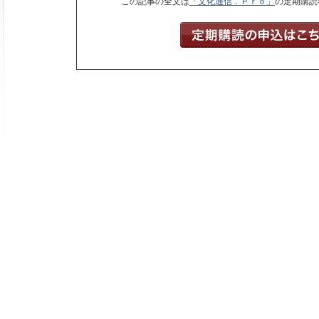
この記事の全文は
「文化通信．Ｐｒｏ」
の定期購読