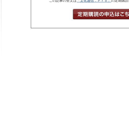
この記事の全文は
「文化通信．Ｐｒｏ」
の定期購読