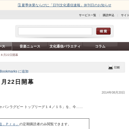
🗓️ 夏季休業ならびに「日刊文化通信速報」休刊日のお知らせ
サービス一覧
|
購読申込
|
サイ
ース
音楽ニュース
文化通信バラエティ
コラム
８月22日開幕
月22日開幕
2014年08月20日
ャパンラグビー トップリーグ１４／１５」を、今……
信．Ｐｒｏ」
の定期購読者のみ閲覧できます。