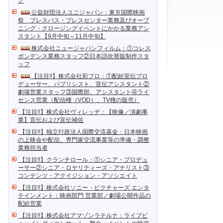
ク
公益財団法人ユニジャパン：東京国際映画
祭 プレスパス・プレスセンター業務及びオープ
ニング・クロージングイベントにかかる業務アシ
スタント【9月中旬～11月中旬】
株式会社ニュージャパンフィルム：①コレス
ポンデンス業務スタッフ②日本語吹替版制作スタ
ッフ
【注目!!】株式会社彩プロ：①配給宣伝プロ
デューサー、パブリシスト、宣伝アシスタント②
劇場営業スタッフ③国際部、アシスタント④ライ
センス営業（配信権（VOD）、TV権の販売）
【注目!!】株式会社ヴィレッヂ：【映像／演劇事
業】宣伝および宣伝補佐
【注目!!】独立行政法人国際交流基金：日本映画
の上映会や配信、専門家交流事業等の準備・調整
業務担当者
【注目!!】クランチロール：①シニア・プロデュ
ーサー②シニア・ロヤリティーズ・アナリスト③
コンテンツ・アクイジション・アソシエイト
【注目!!】株式会社ソニー・ピクチャーズ エンタ
テインメント：映画部門 営業部／劇場公開作品の
配給営業
【注目!!】株式会社アマゾンラテルナ：ライブビ