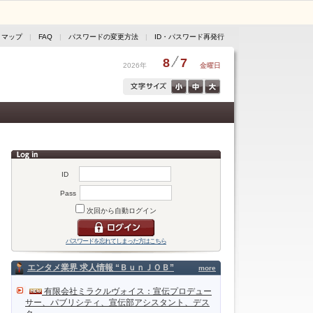
トマップ
|
FAQ
|
パスワードの変更方法
|
ID・パスワード再発行
8
7
2026年
金曜日
ID
Pass
次回から自動ログイン
パスワードを忘れてしまった方はこちら
エンタメ業界 求人情報 “ＢｕｎＪＯＢ”
more
有限会社ミラクルヴォイス：宣伝プロデュー
サー、パブリシティ、宣伝部アシスタント、デス