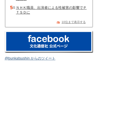
ＮＨＫ職員、出演者による性被害の影響でＰ
ＴＳＤに
10位まで表示する
@bunkatsushin からのツイート