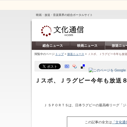
映画・放送・音楽業界の総合ポータルサイト
総合ニュース
映画ニュース
放送ニュ
閲覧中のページ:
トップ
>
放送ニュース
>
Ｊスポ、Ｊラグビー今年も放送
Ｊスポ、Ｊラグビー今年も放送８
Ｊ ＳＰＯＲＴＳは、日本ラグビーの最高峰リーグ「ジ
この記事の全文は
「文化通