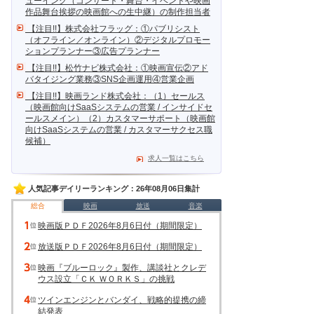
ューイング（コンサート・舞台・イベントや映画
作品舞台挨拶の映画館への生中継）の制作担当者
【注目!!】株式会社フラッグ：①パブリシスト
（オフライン／オンライン）②デジタルプロモー
ションプランナー③広告プランナー
【注目!!】松竹ナビ株式会社：①映画宣伝②アド
バタイジング業務③SNS企画運用④営業企画
【注目!!】映画ランド株式会社：（1）セールス
（映画館向けSaaSシステムの営業 / インサイドセ
ールスメイン）（2）カスタマーサポート（映画館
向けSaaSシステムの営業 / カスタマーサクセス職
候補）
求人一覧はこちら
人気記事デイリーランキング：26年08月06日集計
総合
映画
放送
音楽
映画版ＰＤＦ2026年8月6日付（期間限定）
放送版ＰＤＦ2026年8月6日付（期間限定）
映画『ブルーロック』製作、講談社とクレデ
ウス設立「ＣＫ ＷＯＲＫＳ」の挑戦
ツインエンジンとバンダイ、戦略的提携の締
結発表