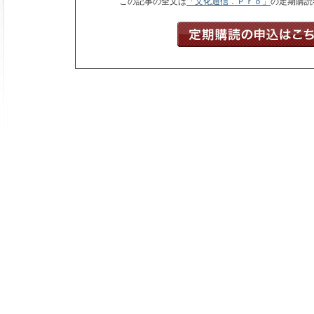
この記事の全文は
「文化通信．Ｐｒｏ」
の定期購読