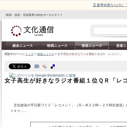
🗓️ 夏季休業ならび
映画・放送・音楽業界の総合ポータルサイト
総合ニュース
映画ニュース
放送ニュース
音楽ニ
閲覧中のページ:
トップ
>
放送ニュース
>
女子高生が好きなラジオ番組１位ＱＲ「レコメン」
女子高生が好きなラジオ番組１位ＱＲ「レ
文化放送の平日夜ワイド「レコメン！」（月～木２２時～２５時生放送）
ｖｅｎ……