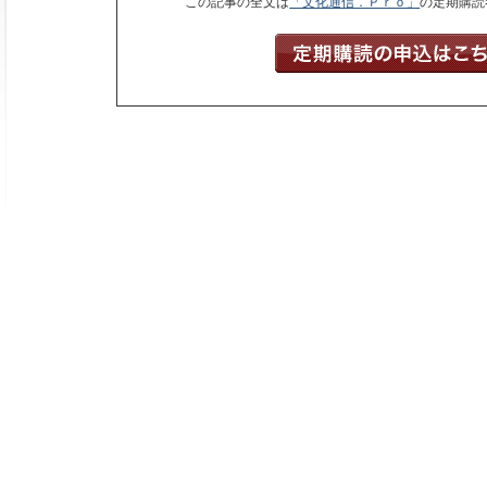
この記事の全文は
「文化通信．Ｐｒｏ」
の定期購読