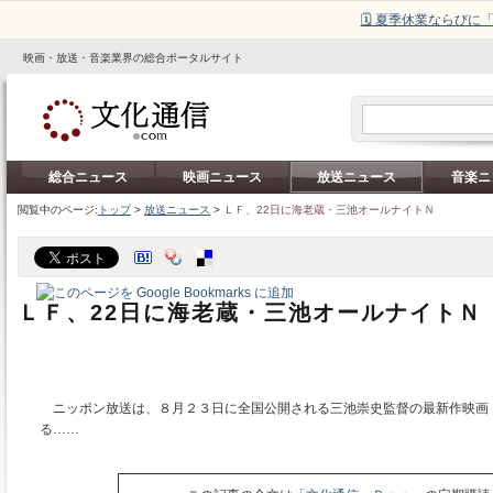
🗓️ 夏季休業ならび
映画・放送・音楽業界の総合ポータルサイト
総合ニュース
映画ニュース
放送ニュース
音楽ニ
閲覧中のページ:
トップ
>
放送ニュース
>
ＬＦ、22日に海老蔵・三池オールナイトＮ
ＬＦ、22日に海老蔵・三池オールナイトＮ
ニッポン放送は、８月２３日に全国公開される三池崇史監督の最新作映画「
る……