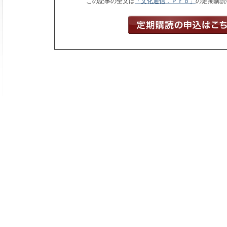
この記事の全文は
「文化通信．Ｐｒｏ」
の定期購読