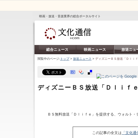
映画・放送・音楽業界の総合ポータルサイト
総合ニュース
映画ニュース
放送ニュ
閲覧中のページ:
トップ
>
放送ニュース
>
ディズニーＢＳ放送「Ｄｌｉ
ディズニーＢＳ放送「Ｄｌｉｆ
ＢＳ無料放送「Ｄｌｉｆｅ」を提供する、ウォルト・
この記事の全文は
「文化通