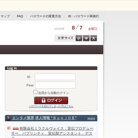
トマップ
|
FAQ
|
パスワードの変更方法
|
ID・パスワード再発行
8
7
2026年
金曜日
ID
Pass
次回から自動ログイン
パスワードを忘れてしまった方はこちら
エンタメ業界 求人情報 “ＢｕｎＪＯＢ”
more
有限会社ミラクルヴォイス：宣伝プロデュー
サー、パブリシティ、宣伝部アシスタント、デス