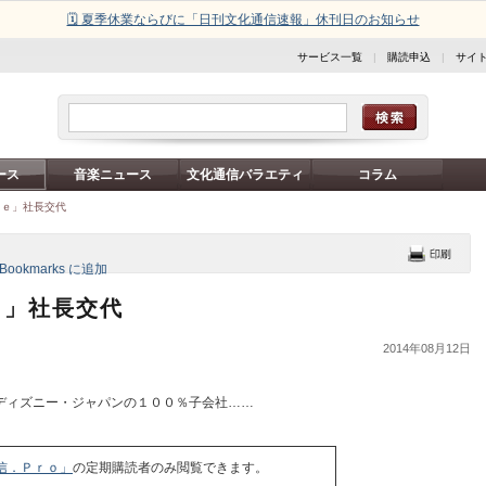
🗓️ 夏季休業ならびに「日刊文化通信速報」休刊日のお知らせ
サービス一覧
|
購読申込
|
サイ
ース
音楽ニュース
文化通信バラエティ
コラム
ｆｅ」社長交代
ｅ」社長交代
2014年08月12日
ディズニー・ジャパンの１００％子会社……
信．Ｐｒｏ」
の定期購読者のみ閲覧できます。