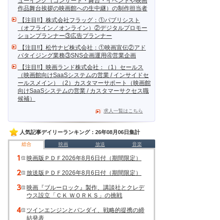
ューイング（コンサート・舞台・イベントや映画
作品舞台挨拶の映画館への生中継）の制作担当者
【注目!!】株式会社フラッグ：①パブリシスト
（オフライン／オンライン）②デジタルプロモー
ションプランナー③広告プランナー
【注目!!】松竹ナビ株式会社：①映画宣伝②アド
バタイジング業務③SNS企画運用④営業企画
【注目!!】映画ランド株式会社：（1）セールス
（映画館向けSaaSシステムの営業 / インサイドセ
ールスメイン）（2）カスタマーサポート（映画館
向けSaaSシステムの営業 / カスタマーサクセス職
候補）
求人一覧はこちら
人気記事デイリーランキング：26年08月06日集計
総合
映画
放送
音楽
映画版ＰＤＦ2026年8月6日付（期間限定）
放送版ＰＤＦ2026年8月6日付（期間限定）
映画『ブルーロック』製作、講談社とクレデ
ウス設立「ＣＫ ＷＯＲＫＳ」の挑戦
ツインエンジンとバンダイ、戦略的提携の締
結発表