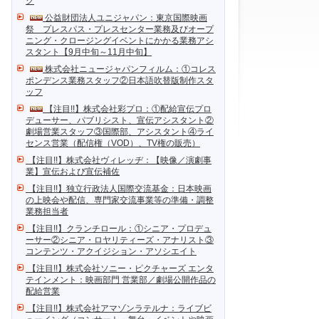
ク
公益財団法人ユニジャパン：東京国際映画
祭 プレスパス・プレスセンター業務及びオープ
ニング・クロージングイベントにかかる業務アシ
スタント【9月中旬～11月中旬】
株式会社ニュージャパンフィルム：①コレス
ポンデンス業務スタッフ②日本語吹替版制作スタ
ッフ
【注目!!】株式会社彩プロ：①配給宣伝プロ
デューサー、パブリシスト、宣伝アシスタント②
劇場営業スタッフ③国際部、アシスタント④ライ
センス営業（配信権（VOD）、TV権の販売）
【注目!!】株式会社ヴィレッヂ：【映像／演劇事
業】宣伝および宣伝補佐
【注目!!】独立行政法人国際交流基金：日本映画
の上映会や配信、専門家交流事業等の準備・調整
業務担当者
【注目!!】クランチロール：①シニア・プロデュ
ーサー②シニア・ロヤリティーズ・アナリスト③
コンテンツ・アクイジション・アソシエイト
【注目!!】株式会社ソニー・ピクチャーズ エンタ
テインメント：映画部門 営業部／劇場公開作品の
配給営業
【注目!!】株式会社アマゾンラテルナ：ライブビ