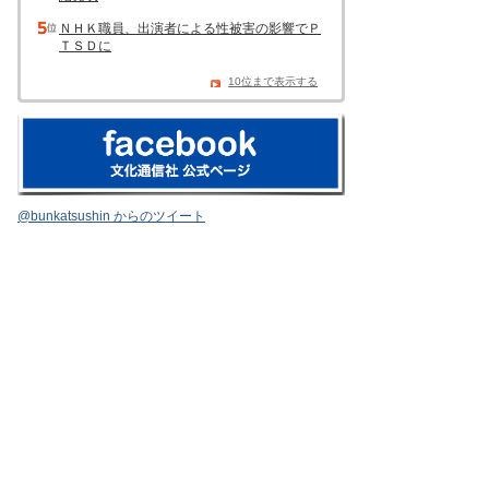
ＮＨＫ職員、出演者による性被害の影響でＰ
ＴＳＤに
10位まで表示する
@bunkatsushin からのツイート