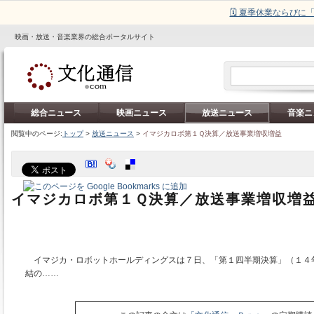
🗓️ 夏季休業ならび
映画・放送・音楽業界の総合ポータルサイト
総合ニュース
映画ニュース
放送ニュース
音楽ニ
閲覧中のページ:
トップ
>
放送ニュース
>
イマジカロボ第１Ｑ決算／放送事業増収増益
イマジカロボ第１Ｑ決算／放送事業増収増
イマジカ・ロボットホールディングスは７日、「第１四半期決算」（１４年
結の……