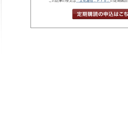
この記事の全文は
「文化通信．Ｐｒｏ」
の定期購読