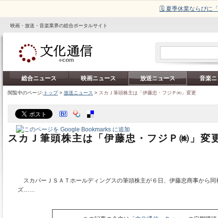
🗓️ 夏季休業ならび
映画・放送・音楽業界の総合ポータルサイト
総合ニュース
映画ニュース
放送ニュース
音楽ニ
閲覧中のページ:
トップ
>
放送ニュース
>
スカＪ筆頭株主は「伊藤忠・フジＰ㈱」変更
スカＪ筆頭株主は「伊藤忠・フジＰ㈱」変
スカパーＪＳＡＴホールディングスの筆頭株主が６日、伊藤忠商事から同
ズ……