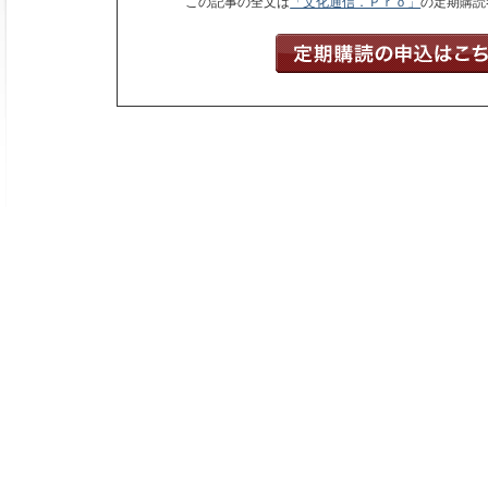
この記事の全文は
「文化通信．Ｐｒｏ」
の定期購読