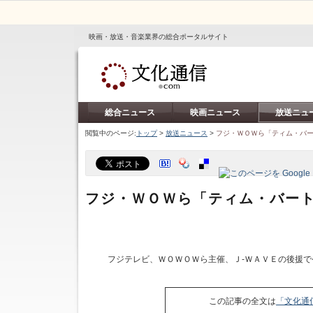
映画・放送・音楽業界の総合ポータルサイト
総合ニュース
映画ニュース
放送ニュ
閲覧中のページ:
トップ
>
放送ニュース
>
フジ・ＷＯＷら「ティム・バ
フジ・ＷＯＷら「ティム・バー
フジテレビ、ＷＯＷＯＷら主催、Ｊ‐ＷＡＶＥの後援で
この記事の全文は
「文化通