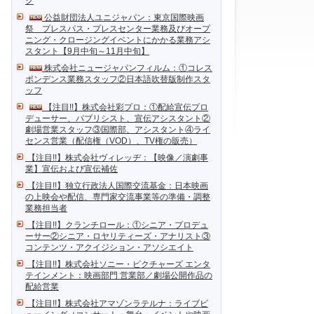
ク
公益財団法人ユニジャパン：東京国際映画
祭 プレスパス・プレスセンター業務及びオープ
ニング・クロージングイベントにかかる業務アシ
スタント【9月中旬～11月中旬】
株式会社ニュージャパンフィルム：①コレス
ポンデンス業務スタッフ②日本語吹替版制作スタ
ッフ
【注目!!】株式会社彩プロ：①配給宣伝プロ
デューサー、パブリシスト、宣伝アシスタント②
劇場営業スタッフ③国際部、アシスタント④ライ
センス営業（配信権（VOD）、TV権の販売）
【注目!!】株式会社ヴィレッヂ：【映像／演劇事
業】宣伝および宣伝補佐
【注目!!】独立行政法人国際交流基金：日本映画
の上映会や配信、専門家交流事業等の準備・調整
業務担当者
【注目!!】クランチロール：①シニア・プロデュ
ーサー②シニア・ロヤリティーズ・アナリスト③
コンテンツ・アクイジション・アソシエイト
【注目!!】株式会社ソニー・ピクチャーズ エンタ
テインメント：映画部門 営業部／劇場公開作品の
配給営業
【注目!!】株式会社アマゾンラテルナ：ライブビ