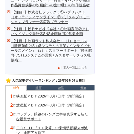
ューイング（コンサート・舞台・イベントや映画
作品舞台挨拶の映画館への生中継）の制作担当者
【注目!!】株式会社フラッグ：①パブリシスト
（オフライン／オンライン）②デジタルプロモー
ションプランナー③広告プランナー
【注目!!】松竹ナビ株式会社：①映画宣伝②アド
バタイジング業務③SNS企画運用④営業企画
【注目!!】映画ランド株式会社：（1）セールス
（映画館向けSaaSシステムの営業 / インサイドセ
ールスメイン）（2）カスタマーサポート（映画館
向けSaaSシステムの営業 / カスタマーサクセス職
候補）
求人一覧はこちら
人気記事デイリーランキング：26年08月07日集計
総合
映画
放送
音楽
映画版ＰＤＦ2026年8月7日付（期間限定）
放送版ＰＤＦ2026年8月7日付（期間限定）
パラブラ、眼鏡のレンズに字幕表示する新た
な鑑賞サポート
ＴＢＳＨＤ「１Ｑ決算」中東情勢影響スポ減
少、通期下方修正