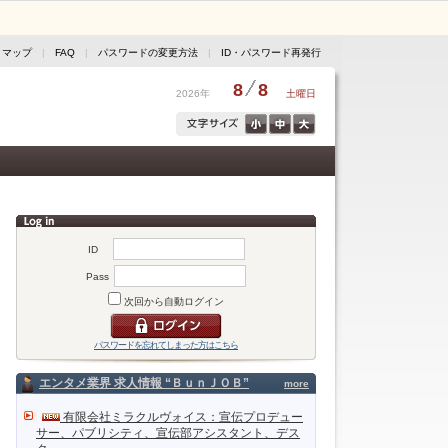
トマップ
|
FAQ
|
パスワードの変更方法
|
ID・パスワード再発行
8
8
2026年
土曜日
ID
Pass
次回から自動ログイン
パスワードを忘れてしまった方はこちら
エンタメ業界 求人情報 “ＢｕｎＪＯＢ”
more
有限会社ミラクルヴォイス：宣伝プロデュー
サー、パブリシティ、宣伝部アシスタント、デス