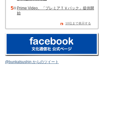
Prime Video、「プレミアＴＶパック」提供開
始
10位まで表示する
@bunkatsushin からのツイート