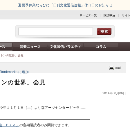
🗓️ 夏季休業ならびに「日刊文化通信速報」休刊日のお知らせ
サービス一覧
|
購読申込
|
サイ
ース
音楽ニュース
文化通信バラエティ
コラム
ートンの世界」会見
トンの世界」会見
2014年08月06日
今年１１月１日（土）より森アーツセンターギャラ……
信．Ｐｒｏ」
の定期購読者のみ閲覧できます。