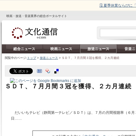
🗓️ 夏季休業ならび
映画・放送・音楽業界の総合ポータルサイト
総合ニュース
映画ニュース
放送ニュース
音楽ニ
閲覧中のページ:
トップ
>
放送ニュース
>
ＳＤＴ、７月月間３冠を獲得、２カ月連続
ＳＤＴ、７月月間３冠を獲得、２カ月連続
だいいちテレビ（静岡第一テレビ／ＳＤＴ）は、７月の月間視聴率（６月
日……