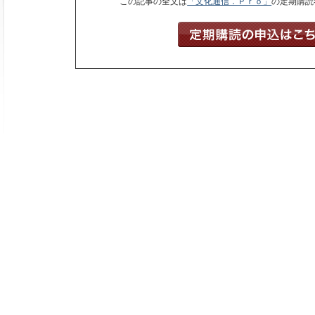
この記事の全文は
「文化通信．Ｐｒｏ」
の定期購読