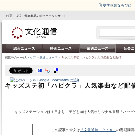
🗓️ 夏季休業ならび
映画・放送・音楽業界の総合ポータルサイト
総合ニュース
映画ニュース
放送ニュース
音楽ニ
閲覧中のページ:
トップ
>
放送ニュース
>
キッズステ初「ハピクラ」人気楽曲など配信
キッズステ初「ハピクラ」人気楽曲など配
キッズステーションは１日より、子ども向け人気オリジナル番組「ハッピ
この記事の全文は
「文化通信．Ｐｒｏ」
の定期購読