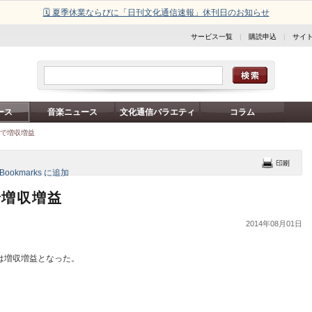
🗓️ 夏季休業ならびに「日刊文化通信速報」休刊日のお知らせ
サービス一覧
|
購読申込
|
サイ
ース
音楽ニュース
文化通信バラエティ
コラム
増で増収増益
で増収増益
2014年08月01日
は増収増益となった。