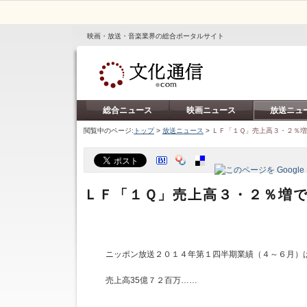
映画・放送・音楽業界の総合ポータルサイト
総合ニュース
映画ニュース
放送ニュ
閲覧中のページ:
トップ
>
放送ニュース
>
ＬＦ「１Ｑ」売上高３・２％
ＬＦ「１Ｑ」売上高３・２％増
ニッポン放送２０１４年第１四半期業績（４～６月）
売上高35億７２百万……