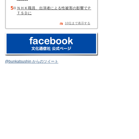
ＮＨＫ職員、出演者による性被害の影響でＰ
ＴＳＤに
10位まで表示する
@bunkatsushin からのツイート