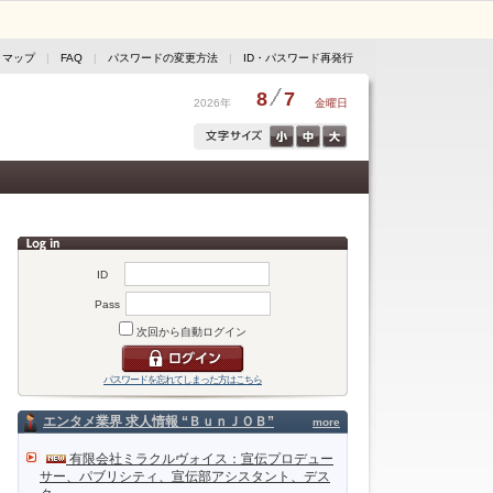
トマップ
|
FAQ
|
パスワードの変更方法
|
ID・パスワード再発行
8
7
2026年
金曜日
ID
Pass
次回から自動ログイン
パスワードを忘れてしまった方はこちら
エンタメ業界 求人情報 “ＢｕｎＪＯＢ”
more
有限会社ミラクルヴォイス：宣伝プロデュー
サー、パブリシティ、宣伝部アシスタント、デス