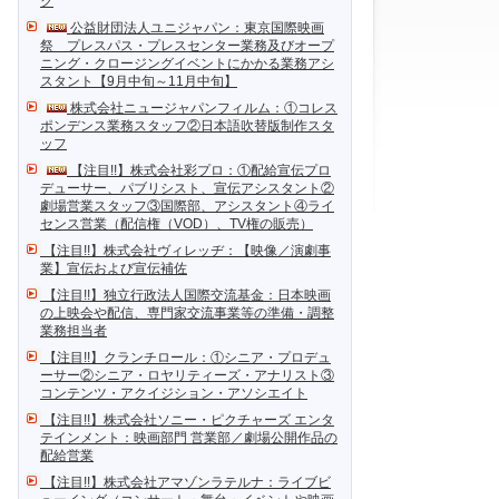
ク
公益財団法人ユニジャパン：東京国際映画
祭 プレスパス・プレスセンター業務及びオープ
ニング・クロージングイベントにかかる業務アシ
スタント【9月中旬～11月中旬】
株式会社ニュージャパンフィルム：①コレス
ポンデンス業務スタッフ②日本語吹替版制作スタ
ッフ
【注目!!】株式会社彩プロ：①配給宣伝プロ
デューサー、パブリシスト、宣伝アシスタント②
劇場営業スタッフ③国際部、アシスタント④ライ
センス営業（配信権（VOD）、TV権の販売）
【注目!!】株式会社ヴィレッヂ：【映像／演劇事
業】宣伝および宣伝補佐
【注目!!】独立行政法人国際交流基金：日本映画
の上映会や配信、専門家交流事業等の準備・調整
業務担当者
【注目!!】クランチロール：①シニア・プロデュ
ーサー②シニア・ロヤリティーズ・アナリスト③
コンテンツ・アクイジション・アソシエイト
【注目!!】株式会社ソニー・ピクチャーズ エンタ
テインメント：映画部門 営業部／劇場公開作品の
配給営業
【注目!!】株式会社アマゾンラテルナ：ライブビ