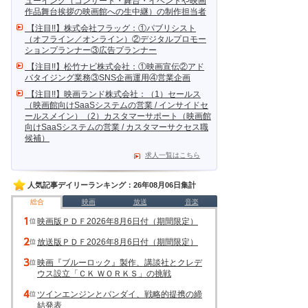
ューイング（コンサート・舞台・イベントや映画
作品舞台挨拶の映画館への生中継）の制作担当者
【注目!!】株式会社フラッグ：①パブリシスト
（オフライン／オンライン）②デジタルプロモー
ションプランナー③広告プランナー
【注目!!】松竹ナビ株式会社：①映画宣伝②アド
バタイジング業務③SNS企画運用④営業企画
【注目!!】映画ランド株式会社：（1）セールス
（映画館向けSaaSシステムの営業 / インサイドセ
ールスメイン）（2）カスタマーサポート（映画館
向けSaaSシステムの営業 / カスタマーサクセス職
候補）
求人一覧はこちら
人気記事デイリーランキング：26年08月06日集計
総合
映画
放送
音楽
映画版ＰＤＦ2026年8月6日付（期間限定）
放送版ＰＤＦ2026年8月6日付（期間限定）
映画『ブルーロック』製作、講談社とクレデ
ウス設立「ＣＫ ＷＯＲＫＳ」の挑戦
ツインエンジンとバンダイ、戦略的提携の締
結発表