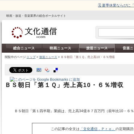
🗓️ 夏季休業ならび
映画・放送・音楽業界の総合ポータルサイト
総合ニュース
映画ニュース
放送ニュース
音楽ニ
閲覧中のページ:
トップ
>
放送ニュース
>
ＢＳ朝日「第１Ｑ」売上高10・６％増収
ＢＳ朝日「第１Ｑ」売上高10・６％増収
ＢＳ朝日「第１四半期」業績は、売上高34億８７百万円（前年比10・６
この記事の全文は
「文化通信．Ｐｒｏ」
の定期購読