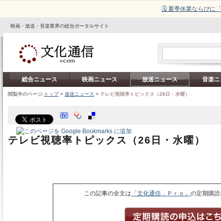
🗓️ 夏季休業ならび
映画・放送・音楽業界の総合ポータルサイト
総合ニュース
映画ニュース
放送ニュース
音楽ニ
閲覧中のページ:
トップ
>
放送ニュース
>
テレビ視聴率トピックス（26日・水曜）
テレビ視聴率トピックス（26日・水曜）
この記事の全文は
「文化通信．Ｐｒｏ」
の定期購読