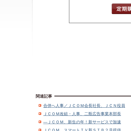
関連記事
合併へ人事／ＪＣＯＭ会長社長、ＪＣＮ役員
ＪＣＯＭ改組・人事、二瓶広告事業本部長
―ＪＣＯＭ、新生の年！新サービスで加速
ＪＣＯＭ、スマートＴＶ新ＳＴＢ２月提供