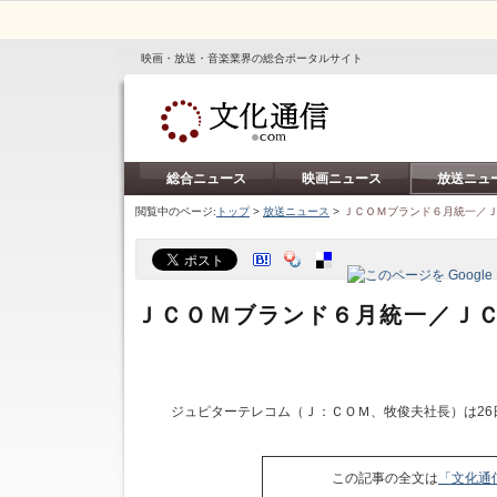
映画・放送・音楽業界の総合ポータルサイト
総合ニュース
映画ニュース
放送ニュ
閲覧中のページ:
トップ
>
放送ニュース
>
ＪＣＯＭブランド６月統一／
ＪＣＯＭブランド６月統一／Ｊ
ジュピターテレコム（Ｊ：ＣＯＭ、牧俊夫社長）は26
この記事の全文は
「文化通