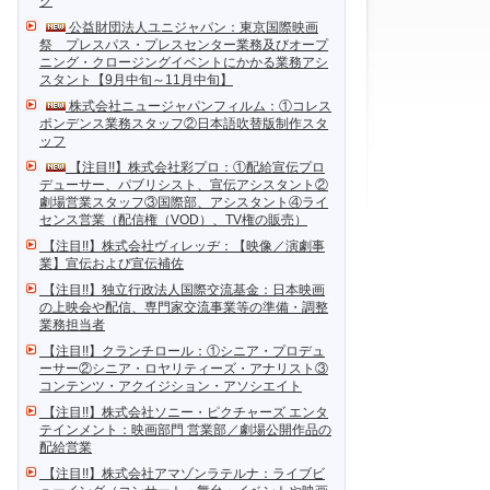
ク
公益財団法人ユニジャパン：東京国際映画
祭 プレスパス・プレスセンター業務及びオープ
ニング・クロージングイベントにかかる業務アシ
スタント【9月中旬～11月中旬】
株式会社ニュージャパンフィルム：①コレス
ポンデンス業務スタッフ②日本語吹替版制作スタ
ッフ
【注目!!】株式会社彩プロ：①配給宣伝プロ
デューサー、パブリシスト、宣伝アシスタント②
劇場営業スタッフ③国際部、アシスタント④ライ
センス営業（配信権（VOD）、TV権の販売）
【注目!!】株式会社ヴィレッヂ：【映像／演劇事
業】宣伝および宣伝補佐
【注目!!】独立行政法人国際交流基金：日本映画
の上映会や配信、専門家交流事業等の準備・調整
業務担当者
【注目!!】クランチロール：①シニア・プロデュ
ーサー②シニア・ロヤリティーズ・アナリスト③
コンテンツ・アクイジション・アソシエイト
【注目!!】株式会社ソニー・ピクチャーズ エンタ
テインメント：映画部門 営業部／劇場公開作品の
配給営業
【注目!!】株式会社アマゾンラテルナ：ライブビ