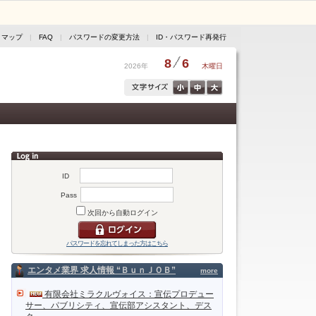
トマップ
|
FAQ
|
パスワードの変更方法
|
ID・パスワード再発行
8
6
2026年
木曜日
ID
Pass
次回から自動ログイン
パスワードを忘れてしまった方はこちら
エンタメ業界 求人情報 “ＢｕｎＪＯＢ”
more
有限会社ミラクルヴォイス：宣伝プロデュー
サー、パブリシティ、宣伝部アシスタント、デス