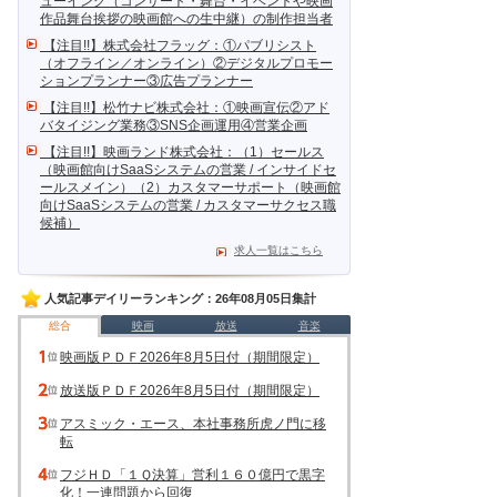
ューイング（コンサート・舞台・イベントや映画
作品舞台挨拶の映画館への生中継）の制作担当者
【注目!!】株式会社フラッグ：①パブリシスト
（オフライン／オンライン）②デジタルプロモー
ションプランナー③広告プランナー
【注目!!】松竹ナビ株式会社：①映画宣伝②アド
バタイジング業務③SNS企画運用④営業企画
【注目!!】映画ランド株式会社：（1）セールス
（映画館向けSaaSシステムの営業 / インサイドセ
ールスメイン）（2）カスタマーサポート（映画館
向けSaaSシステムの営業 / カスタマーサクセス職
候補）
求人一覧はこちら
人気記事デイリーランキング：26年08月05日集計
総合
映画
放送
音楽
映画版ＰＤＦ2026年8月5日付（期間限定）
放送版ＰＤＦ2026年8月5日付（期間限定）
アスミック・エース、本社事務所虎ノ門に移
転
フジＨＤ「１Ｑ決算」営利１６０億円で黒字
化！一連問題から回復