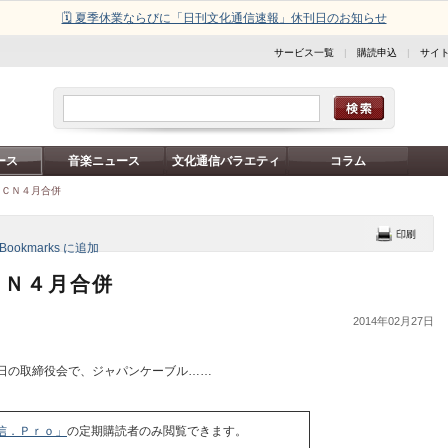
🗓️ 夏季休業ならびに「日刊文化通信速報」休刊日のお知らせ
サービス一覧
|
購読申込
|
サイ
ース
音楽ニュース
文化通信バラエティ
コラム
ＪＣＮ４月合併
ＣＮ４月合併
2014年02月27日
日の取締役会で、ジャパンケーブル……
信．Ｐｒｏ」
の定期購読者のみ閲覧できます。