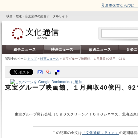
🗓️ 夏季休業ならび
映画・放送・音楽業界の総合ポータルサイト
総合ニュース
映画ニュース
放送ニュース
音楽ニ
閲覧中のページ:
トップ
>
映画ニュース
>
東宝グループ映画館、１月興収40億円、92％
東宝グループ映画館、１月興収40億円、92
東宝グループ興行会社（５９０スクリーン／ＴＯＨＯシネマズ、北海道東
この記事の全文は
「文化通信．Ｐｒｏ」
の定期購読