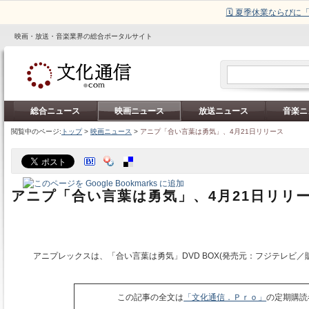
🗓️ 夏季休業ならび
映画・放送・音楽業界の総合ポータルサイト
総合ニュース
映画ニュース
放送ニュース
音楽ニ
閲覧中のページ:
トップ
>
映画ニュース
>
アニプ「合い言葉は勇気」、4月21日リリース
アニプ「合い言葉は勇気」、4月21日リリ
アニプレックスは、「合い言葉は勇気」DVD BOX(発売元：フジテレビ／
この記事の全文は
「文化通信．Ｐｒｏ」
の定期購読