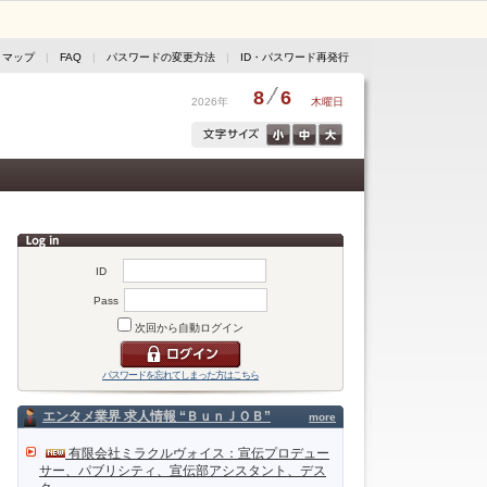
トマップ
|
FAQ
|
パスワードの変更方法
|
ID・パスワード再発行
8
6
2026年
木曜日
ID
Pass
次回から自動ログイン
パスワードを忘れてしまった方はこちら
エンタメ業界 求人情報 “ＢｕｎＪＯＢ”
more
有限会社ミラクルヴォイス：宣伝プロデュー
サー、パブリシティ、宣伝部アシスタント、デス