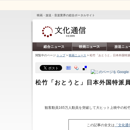
映画・放送・音楽業界の総合ポータルサイト
総合ニュース
映画ニュース
放送ニュ
閲覧中のページ:
トップ
>
映画ニュース
>
松竹「おとうと」日本外国特
松竹「おとうと」日本外国特派
観客動員165万人動員を突破して大ヒット上映中の松竹
この記事の全文は
「文化通