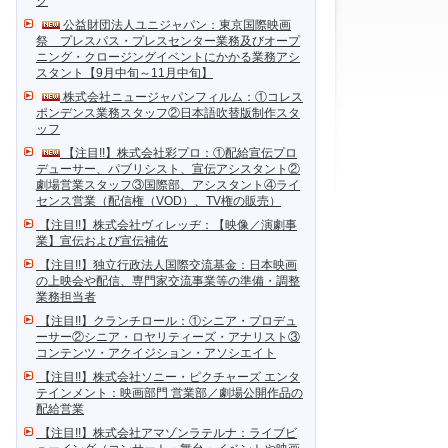
ク
公益財団法人ユニジャパン：東京国際映画
祭 プレスパス・プレスセンター業務及びオープ
ニング・クロージングイベントにかかる業務アシ
スタント【9月中旬～11月中旬】
株式会社ニュージャパンフィルム：①コレス
ポンデンス業務スタッフ②日本語吹替版制作スタ
ッフ
【注目!!】株式会社彩プロ：①配給宣伝プロ
デューサー、パブリシスト、宣伝アシスタント②
劇場営業スタッフ③国際部、アシスタント④ライ
センス営業（配信権（VOD）、TV権の販売）
【注目!!】株式会社ヴィレッヂ：【映像／演劇事
業】宣伝および宣伝補佐
【注目!!】独立行政法人国際交流基金：日本映画
の上映会や配信、専門家交流事業等の準備・調整
業務担当者
【注目!!】クランチロール：①シニア・プロデュ
ーサー②シニア・ロヤリティーズ・アナリスト③
コンテンツ・アクイジション・アソシエイト
【注目!!】株式会社ソニー・ピクチャーズ エンタ
テインメント：映画部門 営業部／劇場公開作品の
配給営業
【注目!!】株式会社アマゾンラテルナ：ライブビ