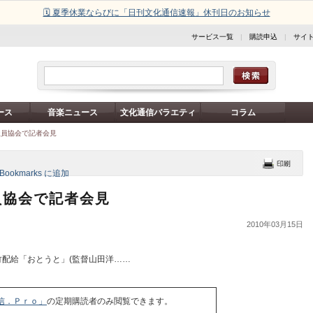
🗓️ 夏季休業ならびに「日刊文化通信速報」休刊日のお知らせ
サービス一覧
|
購読申込
|
サイ
ース
音楽ニュース
文化通信バラエティ
コラム
派員協会で記者会見
員協会で記者会見
2010年03月15日
配給「おとうと」(監督山田洋……
信．Ｐｒｏ」
の定期購読者のみ閲覧できます。