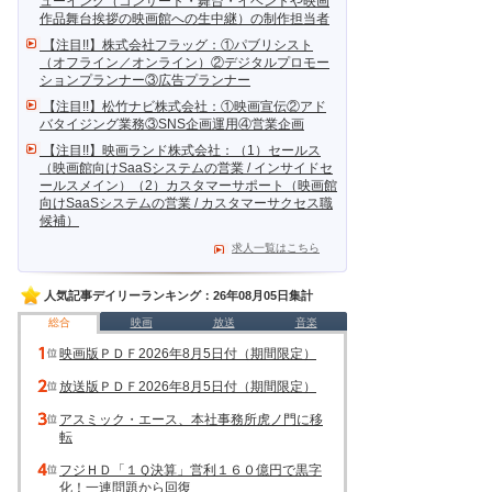
ューイング（コンサート・舞台・イベントや映画
作品舞台挨拶の映画館への生中継）の制作担当者
【注目!!】株式会社フラッグ：①パブリシスト
（オフライン／オンライン）②デジタルプロモー
ションプランナー③広告プランナー
【注目!!】松竹ナビ株式会社：①映画宣伝②アド
バタイジング業務③SNS企画運用④営業企画
【注目!!】映画ランド株式会社：（1）セールス
（映画館向けSaaSシステムの営業 / インサイドセ
ールスメイン）（2）カスタマーサポート（映画館
向けSaaSシステムの営業 / カスタマーサクセス職
候補）
求人一覧はこちら
人気記事デイリーランキング：26年08月05日集計
総合
映画
放送
音楽
映画版ＰＤＦ2026年8月5日付（期間限定）
放送版ＰＤＦ2026年8月5日付（期間限定）
アスミック・エース、本社事務所虎ノ門に移
転
フジＨＤ「１Ｑ決算」営利１６０億円で黒字
化！一連問題から回復