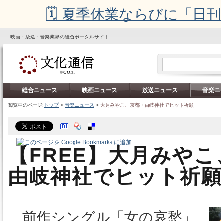
🗓️ 夏季休業ならびに「
映画・放送・音楽業界の総合ポータルサイト
総合ニュース
映画ニュース
放送ニュース
音楽ニ
閲覧中のページ:
トップ
>
音楽ニュース
>
大月みやこ、京都・由岐神社でヒット祈願
【FREE】大月みや
由岐神社でヒット祈
前作シングル「女の哀愁」