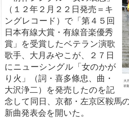
（１２年２月２２日発売＝キ
ングレコード）で「第４５回
日本有線大賞・有線音楽優秀
賞」を受賞したベテラン演歌
歌手、大月みやこが、２７日
にニューシングル「女のかが
り火」（詞・喜多條忠、曲・
大
祈
大沢浄二）を発売したのを記
念して同日、京都・左京区鞍馬
新曲発表会を開いた。