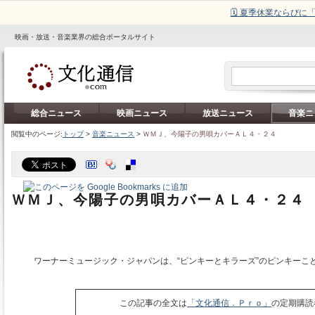
🗓️ 夏季休業ならび
映画・放送・音楽業界の総合ポータルサイト
総合ニュース
映画ニュース
放送ニュース
音楽ニ
閲覧中のページ:
トップ
>
音楽ニュース
>
ＷＭＪ、今陽子の男唄カバーＡＬ４・２４
ＷＭＪ、今陽子の男唄カバーＡＬ４・２４
ワーナーミュージック・ジャパンは、“ピンキーとキラーズ”のピンキーこ
この記事の全文は
「文化通信．Ｐｒｏ」
の定期購読