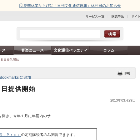
🗓️ 夏季休業ならびに「日刊文化通信速報」休刊日のお知らせ
サービス一覧
|
購読申込
|
サイ
ース
音楽ニュース
文化通信バラエティ
コラム
２８日提供開始
８日提供開始
2013年03月29日
を開き、今年１月に年度内のサ……
信．Ｐｒｏ」
の定期購読者のみ閲覧できます。