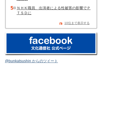
ＮＨＫ職員、出演者による性被害の影響でＰ
ＴＳＤに
10位まで表示する
@bunkatsushin からのツイート