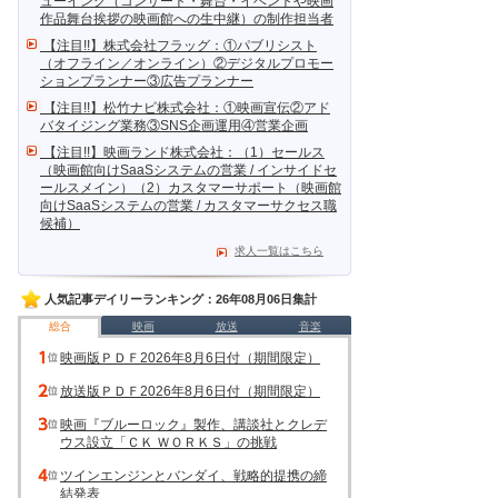
ューイング（コンサート・舞台・イベントや映画
作品舞台挨拶の映画館への生中継）の制作担当者
【注目!!】株式会社フラッグ：①パブリシスト
（オフライン／オンライン）②デジタルプロモー
ションプランナー③広告プランナー
【注目!!】松竹ナビ株式会社：①映画宣伝②アド
バタイジング業務③SNS企画運用④営業企画
【注目!!】映画ランド株式会社：（1）セールス
（映画館向けSaaSシステムの営業 / インサイドセ
ールスメイン）（2）カスタマーサポート（映画館
向けSaaSシステムの営業 / カスタマーサクセス職
候補）
求人一覧はこちら
人気記事デイリーランキング：26年08月06日集計
総合
映画
放送
音楽
映画版ＰＤＦ2026年8月6日付（期間限定）
放送版ＰＤＦ2026年8月6日付（期間限定）
映画『ブルーロック』製作、講談社とクレデ
ウス設立「ＣＫ ＷＯＲＫＳ」の挑戦
ツインエンジンとバンダイ、戦略的提携の締
結発表