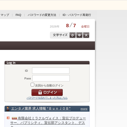
トマップ
|
FAQ
|
パスワードの変更方法
|
ID・パスワード再発行
8
7
2026年
金曜日
ID
Pass
次回から自動ログイン
パスワードを忘れてしまった方はこちら
エンタメ業界 求人情報 “ＢｕｎＪＯＢ”
more
有限会社ミラクルヴォイス：宣伝プロデュー
サー、パブリシティ、宣伝部アシスタント、デス