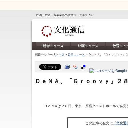
映画・放送・音楽業界の総合ポータルサイト
総合ニュース
映画ニュース
放送ニュ
閲覧中のページ:
トップ
>
音楽ニュース
>
ＤｅＮＡ、「Ｇｒｏｏｖｙ」
ＤｅＮＡ、「Ｇｒｏｏｖｙ」２
ＤｅＮＡは２８日、東京・原宿クエストホールで会見
この記事の全文は
「文化通