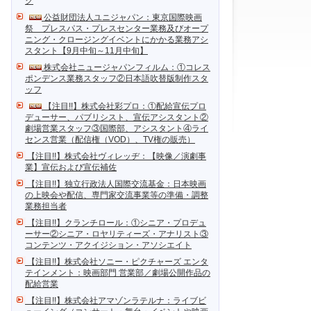
ク
公益財団法人ユニジャパン：東京国際映画
祭 プレスパス・プレスセンター業務及びオープ
ニング・クロージングイベントにかかる業務アシ
スタント【9月中旬～11月中旬】
株式会社ニュージャパンフィルム：①コレス
ポンデンス業務スタッフ②日本語吹替版制作スタ
ッフ
【注目!!】株式会社彩プロ：①配給宣伝プロ
デューサー、パブリシスト、宣伝アシスタント②
劇場営業スタッフ③国際部、アシスタント④ライ
センス営業（配信権（VOD）、TV権の販売）
【注目!!】株式会社ヴィレッヂ：【映像／演劇事
業】宣伝および宣伝補佐
【注目!!】独立行政法人国際交流基金：日本映画
の上映会や配信、専門家交流事業等の準備・調整
業務担当者
【注目!!】クランチロール：①シニア・プロデュ
ーサー②シニア・ロヤリティーズ・アナリスト③
コンテンツ・アクイジション・アソシエイト
【注目!!】株式会社ソニー・ピクチャーズ エンタ
テインメント：映画部門 営業部／劇場公開作品の
配給営業
【注目!!】株式会社アマゾンラテルナ：ライブビ