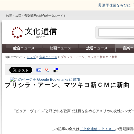
🗓️ 夏季休業ならび
映画・放送・音楽業界の総合ポータルサイト
総合ニュース
映画ニュース
放送ニュース
音楽ニ
閲覧中のページ:
トップ
>
音楽ニュース
>
プリシラ・アーン、マツキヨ新ＣＭに新曲
プリシラ・アーン、マツキヨ新ＣＭに新曲
“ピュア・ヴォイス”と呼ばれる歌声で注目を集めるアメリカの女性シンガ
この記事の全文は
「文化通信．Ｐｒｏ」
の定期購読