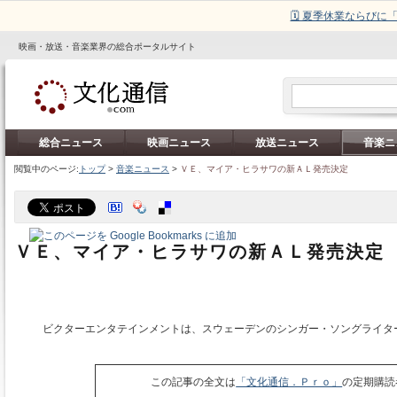
🗓️ 夏季休業ならび
映画・放送・音楽業界の総合ポータルサイト
総合ニュース
映画ニュース
放送ニュース
音楽ニ
閲覧中のページ:
トップ
>
音楽ニュース
>
ＶＥ、マイア・ヒラサワの新ＡＬ発売決定
ＶＥ、マイア・ヒラサワの新ＡＬ発売決定
ビクターエンタテインメントは、スウェーデンのシンガー・ソングライタ
この記事の全文は
「文化通信．Ｐｒｏ」
の定期購読