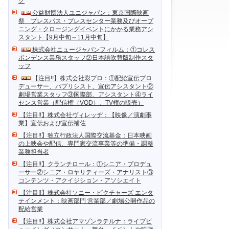
ク
公益財団法人ユニジャパン：東京国際映画
祭 プレスパス・プレスセンター業務及びオープ
ニング・クロージングイベントにかかる業務アシ
スタント【9月中旬～11月中旬】
株式会社ニュージャパンフィルム：①コレス
ポンデンス業務スタッフ②日本語吹替版制作スタ
ッフ
【注目!!】株式会社彩プロ：①配給宣伝プロ
デューサー、パブリシスト、宣伝アシスタント②
劇場営業スタッフ③国際部、アシスタント④ライ
センス営業（配信権（VOD）、TV権の販売）
【注目!!】株式会社ヴィレッヂ：【映像／演劇事
業】宣伝および宣伝補佐
【注目!!】独立行政法人国際交流基金：日本映画
の上映会や配信、専門家交流事業等の準備・調整
業務担当者
【注目!!】クランチロール：①シニア・プロデュ
ーサー②シニア・ロヤリティーズ・アナリスト③
コンテンツ・アクイジション・アソシエイト
【注目!!】株式会社ソニー・ピクチャーズ エンタ
テインメント：映画部門 営業部／劇場公開作品の
配給営業
【注目!!】株式会社アマゾンラテルナ：ライブビ