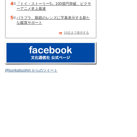
『トイ・ストーリー5』100億円突破、ピクサ
ーアニメ史上最速
パラブラ、眼鏡のレンズに字幕表示する新た
な鑑賞サポート
10位まで表示する
@bunkatsushin からのツイート