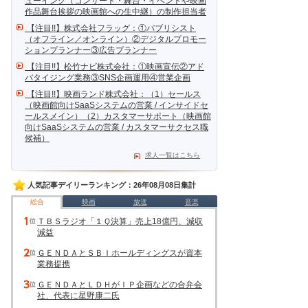
ューイング（コンサート・舞台・イベントや映画
作品舞台挨拶の映画館への生中継）の制作担当者
【注目!!】株式会社フラッグ：①パブリシスト
（オフライン／オンライン）②デジタルプロモー
ションプランナー③広告プランナー
【注目!!】松竹ナビ株式会社：①映画宣伝②アド
バタイジング業務③SNS企画運用④営業企画
【注目!!】映画ランド株式会社：（1）セールス
（映画館向けSaaSシステムの営業 / インサイドセ
ールスメイン）（2）カスタマーサポート（映画館
向けSaaSシステムの営業 / カスタマーサクセス職
候補）
求人一覧はこちら
人気記事デイリーランキング：26年08月08日集計
総合
映画
放送
音楽
ＴＢＳラジオ「１Ｑ決算」売上18億円、減収
減益
ＧＥＮＤＡとＳＢＩホールディングスが資本
業務提携
ＧＥＮＤＡとＬＤＨがＩＰ企画などの合弁会
社、代表に星野康二氏