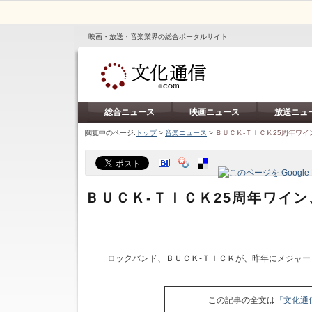
映画・放送・音楽業界の総合ポータルサイト
総合ニュース
映画ニュース
放送ニュ
閲覧中のページ:
トップ
>
音楽ニュース
>
ＢＵＣＫ‐ＴＩＣＫ25周年ワ
ＢＵＣＫ‐ＴＩＣＫ25周年ワイ
ロックバンド、ＢＵＣＫ‐ＴＩＣＫが、昨年にメジャー
この記事の全文は
「文化通