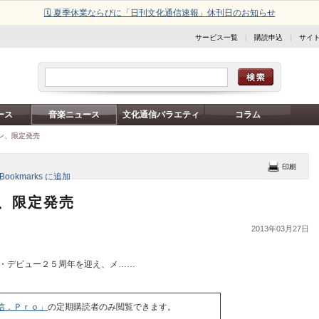
🗓️ 夏季休業ならびに「日刊文化通信速報」休刊日のお知らせ
サービス一覧
|
購読申込
|
サイ
ース
音楽ニュース
文化通信バラエティ
コラム
イン、限定発売
ン、限定発売
2013年03月27日
・デビュー２５周年を迎え、メ……
信．Ｐｒｏ」
の定期購読者のみ閲覧できます。