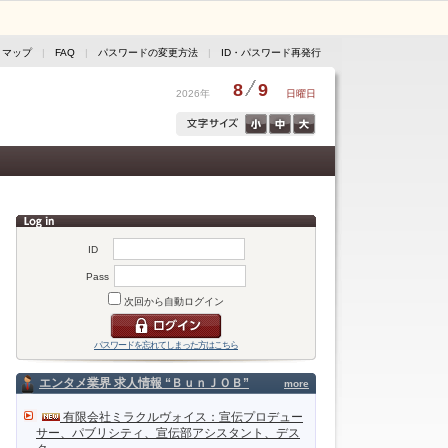
トマップ
|
FAQ
|
パスワードの変更方法
|
ID・パスワード再発行
8
9
2026年
日曜日
ID
Pass
次回から自動ログイン
パスワードを忘れてしまった方はこちら
エンタメ業界 求人情報 “ＢｕｎＪＯＢ”
more
有限会社ミラクルヴォイス：宣伝プロデュー
サー、パブリシティ、宣伝部アシスタント、デス