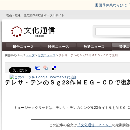
🗓️ 夏季休業ならび
映画・放送・音楽業界の総合ポータルサイト
総合ニュース
映画ニュース
放送ニュース
音楽ニ
閲覧中のページ:
トップ
>
音楽ニュース
>
テレサ・テンのＳｇ23作ＭＥＧ－ＣＤで復刻
テレサ・テンのＳｇ23作ＭＥＧ－ＣＤで復
ミュージックグリッドは、テレサ・テンのシングル23タイトルをＭＥＧ‐
この記事の全文は
「文化通信．Ｐｒｏ」
の定期購読