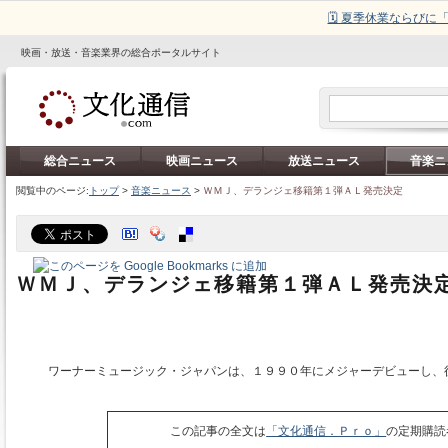
🗓️ 夏季休業ならび
映画・放送・音楽業界の総合ポータルサイト
総合ニュース
映画ニュース
放送ニュース
音楽ニ
閲覧中のページ:
トップ
>
音楽ニュース
>
ＷＭＪ、デランジェ移籍第１弾ＡＬ発売決定
ＷＭＪ、デランジェ移籍第１弾ＡＬ発売決
ワーナーミュージック・ジャパンは、１９９０年にメジャーデビューし、
この記事の全文は
「文化通信．Ｐｒｏ」
の定期購読