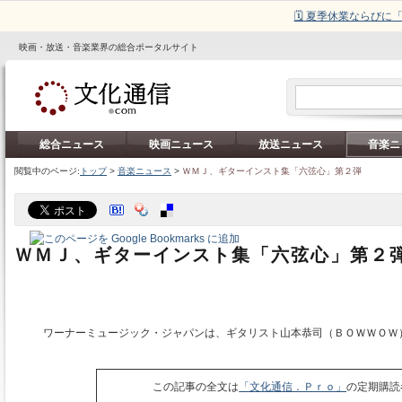
🗓️ 夏季休業ならび
映画・放送・音楽業界の総合ポータルサイト
総合ニュース
映画ニュース
放送ニュース
音楽ニ
閲覧中のページ:
トップ
>
音楽ニュース
>
ＷＭＪ、ギターインスト集「六弦心」第２弾
ＷＭＪ、ギターインスト集「六弦心」第２
ワーナーミュージック・ジャパンは、ギタリスト山本恭司（ＢＯＷＷＯＷ
この記事の全文は
「文化通信．Ｐｒｏ」
の定期購読