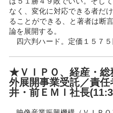
は５１勝４９敗でいい。そし
なく、変化に対応できる者だ
ることができる、と著者は断
論を展開する。
四六判ハード。定価１５７５
★ＶＩＰＯ、経産・総
外展開事業受託／責任
井・前ＥＭＩ社長(11:3
映像産業振興機構（ＶＩＰＯ