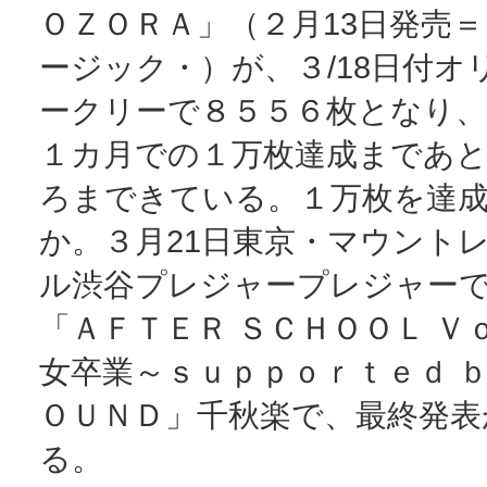
ＯＺＯＲＡ」（２月13日発売
ージック・）が、３/18日付オ
ークリーで８５５６枚となり、
１カ月での１万枚達成まであ
ろまできている。１万枚を達
か。３月21日東京・マウント
ル渋谷プレジャープレジャー
「ＡＦＴＥＲ ＳＣＨＯＯＬ Ｖ
女卒業～ｓｕｐｐｏｒｔｅｄ ｂ
ＯＵＮＤ」千秋楽で、最終発表
る。