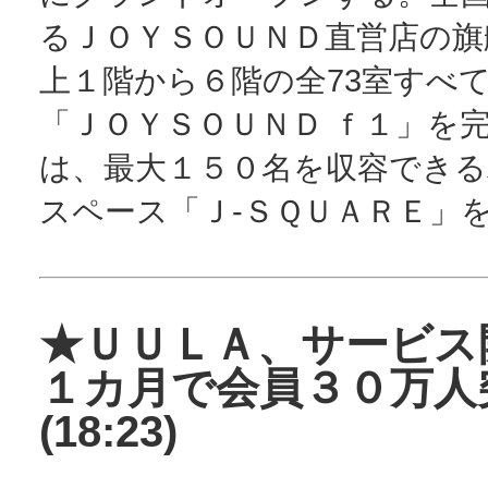
るＪＯＹＳＯＵＮＤ直営店の旗
上１階から６階の全73室すべ
「ＪＯＹＳＯＵＮＤ ｆ１」を
は、最大１５０名を収容できる
スペース「Ｊ‐ＳＱＵＡＲＥ」
★ＵＵＬＡ、サービス
１カ月で会員３０万人
(18:23)