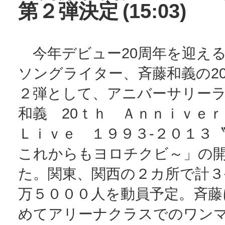
第２弾決定
(15:03)
今年デビュー20周年を迎え
ソングライター、斉藤和義の2
２弾として、アニバーサリー
和義 20ｔｈ Ａｎｎｉｖｅ
Ｌｉｖｅ １９９３‐２０１３〝2
これからもヨロチクビ～」の
た。関東、関西の２カ所で計３
万５０００人を動員予定。斉藤
めてアリーナクラスでのワン