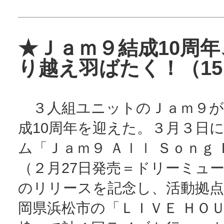
★Ｊａｍ９結成10周
り越え羽ばたく！（15:
３人組ユニットのＪａｍ９が
成10周年を迎えた。３月３日
ム「Ｊａｍ９ Ａｌｌ Ｓｏｎｇ
（２月27日発売＝ドリーミュ
のリリースを記念し、活動拠点で
岡県浜松市の「ＬＩＶＥ ＨＯ