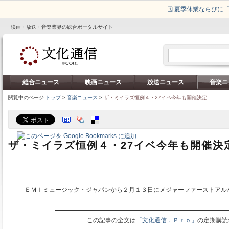
🗓️ 夏季休業ならび
映画・放送・音楽業界の総合ポータルサイト
総合ニュース
映画ニュース
放送ニュース
音楽ニ
閲覧中のページ:
トップ
>
音楽ニュース
>
ザ・ミイラズ恒例４・27イベ今年も開催決定
ザ・ミイラズ恒例４・27イベ今年も開催決
ＥＭＩミュージック・ジャパンから２月１３日にメジャーファーストアル
この記事の全文は
「文化通信．Ｐｒｏ」
の定期購読