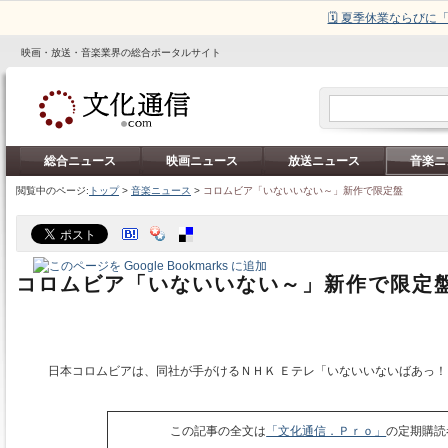
🗓️ 夏季休業ならび
映画・放送・音楽業界の総合ポータルサイト
総合ニュース
映画ニュース
放送ニュース
音楽ニ
閲覧中のページ:
トップ
>
音楽ニュース
>
コロムビア「いないいない～」新作で限定盤
コロムビア「いないいない～」新作で限定
日本コロムビアは、同社が手がけるＮＨＫ Ｅテレ「いないいないばあっ！
この記事の全文は
「文化通信．Ｐｒｏ」
の定期購読