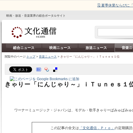
🗓️ 夏季休業ならび
映画・放送・音楽業界の総合ポータルサイト
総合ニュース
映画ニュース
放送ニュース
音楽ニ
閲覧中のページ:
トップ
>
音楽ニュース
>
きゃりー「にんじゃり～」ｉＴｕｎｅｓ１位
きゃりー「にんじゃり～」ｉＴｕｎｅｓ１
ワーナーミュージック・ジャパンは、モデル・歌手きゃりーぱみゅぱみゅ
この記事の全文は
「文化通信．Ｐｒｏ」
の定期購読