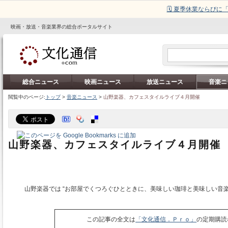
🗓️ 夏季休業ならび
映画・放送・音楽業界の総合ポータルサイト
総合ニュース
映画ニュース
放送ニュース
音楽ニ
閲覧中のページ:
トップ
>
音楽ニュース
>
山野楽器、カフェスタイルライブ４月開催
山野楽器、カフェスタイルライブ４月開催
山野楽器では “お部屋でくつろぐひとときに、美味しい珈琲と美味しい音楽
この記事の全文は
「文化通信．Ｐｒｏ」
の定期購読