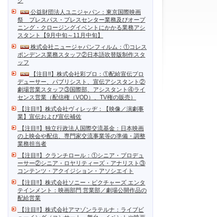
ク
公益財団法人ユニジャパン：東京国際映画
祭 プレスパス・プレスセンター業務及びオープ
ニング・クロージングイベントにかかる業務アシ
スタント【9月中旬～11月中旬】
株式会社ニュージャパンフィルム：①コレス
ポンデンス業務スタッフ②日本語吹替版制作スタ
ッフ
【注目!!】株式会社彩プロ：①配給宣伝プロ
デューサー、パブリシスト、宣伝アシスタント②
劇場営業スタッフ③国際部、アシスタント④ライ
センス営業（配信権（VOD）、TV権の販売）
【注目!!】株式会社ヴィレッヂ：【映像／演劇事
業】宣伝および宣伝補佐
【注目!!】独立行政法人国際交流基金：日本映画
の上映会や配信、専門家交流事業等の準備・調整
業務担当者
【注目!!】クランチロール：①シニア・プロデュ
ーサー②シニア・ロヤリティーズ・アナリスト③
コンテンツ・アクイジション・アソシエイト
【注目!!】株式会社ソニー・ピクチャーズ エンタ
テインメント：映画部門 営業部／劇場公開作品の
配給営業
【注目!!】株式会社アマゾンラテルナ：ライブビ