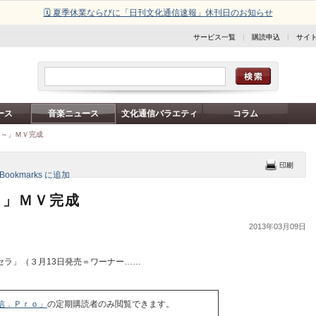
🗓️ 夏季休業ならびに「日刊文化通信速報」休刊日のお知らせ
サービス一覧
|
購読申込
|
サイ
ース
音楽ニュース
文化通信バラエティ
コラム
・～」ＭＶ完成
～」ＭＶ完成
2013年03月09日
ラ」（３月13日発売＝ワーナー……
信．Ｐｒｏ」
の定期購読者のみ閲覧できます。