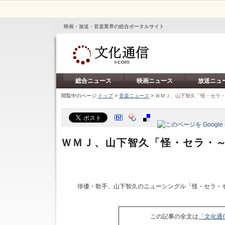
映画・放送・音楽業界の総合ポータルサイト
総合ニュース
映画ニュース
放送ニュ
閲覧中のページ:
トップ
>
音楽ニュース
>
ＷＭＪ、山下智久「怪・セラ
ＷＭＪ、山下智久「怪・セラ・
俳優・歌手、山下智久のニューシングル「怪・セラ・セ
この記事の全文は
「文化通