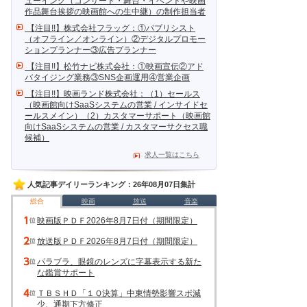
ューイング（コンサート・舞台・イベントや映画
作品舞台挨拶の映画館への生中継）の制作担当者
【注目!!】株式会社フラッグ：①パブリシスト
（オフライン／オンライン）②デジタルプロモー
ションプランナー③広告プランナー
【注目!!】松竹ナビ株式会社：①映画宣伝②アド
バタイジング業務③SNS企画運用④営業企画
【注目!!】映画ランド株式会社：（1）セールス
（映画館向けSaaSシステムの営業 / インサイドセ
ールスメイン）（2）カスタマーサポート（映画館
向けSaaSシステムの営業 / カスタマーサクセス職
候補）
求人一覧はこちら
人気記事デイリーランキング：26年08月07日集計
総合
映画
放送
音楽
映画版ＰＤＦ2026年8月7日付（期間限定）
放送版ＰＤＦ2026年8月7日付（期間限定）
パラブラ、眼鏡のレンズに字幕表示する新た
な鑑賞サポート
ＴＢＳＨＤ「１Ｑ決算」中東情勢影響スポ減
少、通期下方修正