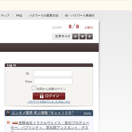
トマップ
|
FAQ
|
パスワードの変更方法
|
ID・パスワード再発行
8
8
2026年
土曜日
ID
Pass
次回から自動ログイン
パスワードを忘れてしまった方はこちら
エンタメ業界 求人情報 “ＢｕｎＪＯＢ”
more
有限会社ミラクルヴォイス：宣伝プロデュー
サー、パブリシティ、宣伝部アシスタント、デス