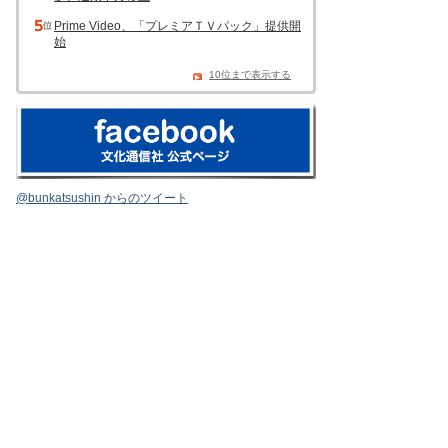
Prime Video、「プレミアＴＶパック」提供開
始
10位まで表示する
@bunkatsushin からのツイート