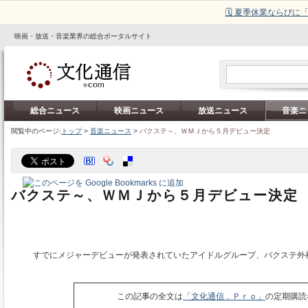
🗓️ 夏季休業ならび
映画・放送・音楽業界の総合ポータルサイト
総合ニュース
映画ニュース
放送ニュース
音楽ニ
閲覧中のページ:
トップ
>
音楽ニュース
>
バクステ～、ＷＭＪから５月デビュー決定
バクステ～、ＷＭＪから５月デビュー決定
すでにメジャーデビューが発表されていたアイドルグループ、バクステ外
この記事の全文は
「文化通信．Ｐｒｏ」
の定期購読