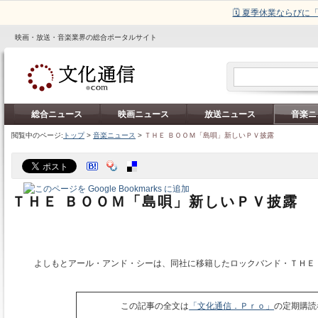
🗓️ 夏季休業ならび
映画・放送・音楽業界の総合ポータルサイト
総合ニュース
映画ニュース
放送ニュース
音楽ニ
閲覧中のページ:
トップ
>
音楽ニュース
>
ＴＨＥ ＢＯＯＭ「島唄」新しいＰＶ披露
ＴＨＥ ＢＯＯＭ「島唄」新しいＰＶ披露
よしもとアール・アンド・シーは、同社に移籍したロックバンド・ＴＨＥ 
この記事の全文は
「文化通信．Ｐｒｏ」
の定期購読