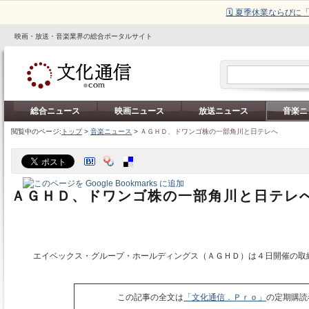
🗓️ 夏季休業ならび
映画・放送・音楽業界の総合ポータルサイト
総合ニュース
映画ニュース
放送ニュース
音楽ニ
閲覧中のページ:
トップ
>
音楽ニュース
>
ＡＧＨＤ、ドワンゴ株の一部角川と日テレへ
ＡＧＨＤ、ドワンゴ株の一部角川と日テレ
エイベックス・グループ・ホールディングス（ＡＧＨＤ）は４日開催の取
この記事の全文は
「文化通信．Ｐｒｏ」
の定期購読