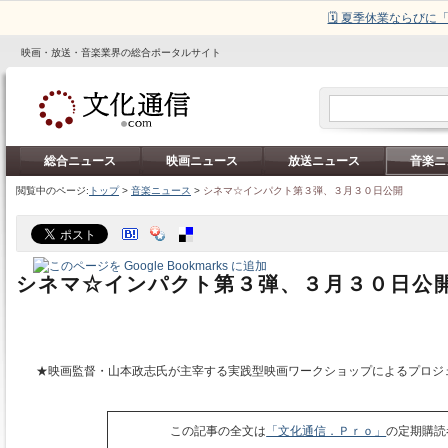
🗓️ 夏季休業ならび
映画・放送・音楽業界の総合ポータルサイト
総合ニュース
映画ニュース
放送ニュース
音楽ニ
閲覧中のページ:
トップ
>
音楽ニュース
>
シネマ☆インパクト第３弾、３月３０日公開
シネマ☆インパクト第３弾、３月３０日公
★映画監督・山本政志氏が主宰する実践型映画ワークショップによるプロジ
この記事の全文は
「文化通信．Ｐｒｏ」
の定期購読