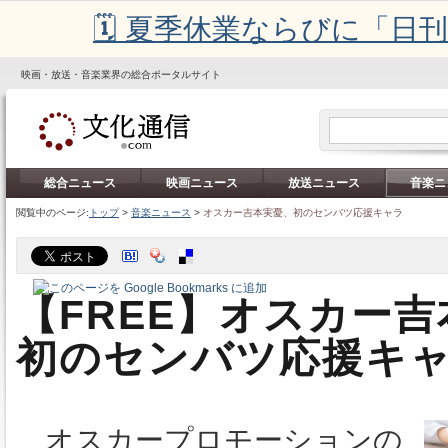
🗓️ 夏季休業ならびに「
映画・放送・音楽業界の総合ポータルサイト
総合ニュース
映画ニュース
放送ニュース
音楽ニ
閲覧中のページ:
トップ
>
音楽ニュース
>
オスカー吉本実憂、初のセンバツ応援キャラ
【FREE】オスカー
初のセンバツ応援キ
オスカープロモーションの