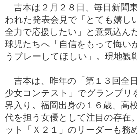
吉本は２月２８日、毎日新聞東
われた発表会見で「とても嬉し
全力で応援したい」と意気込ん
球児たちへ「自信をもって悔い
うプレーしてほしい」。現地観
吉本は、昨年の「第１３回全日
少女コンテスト」でグランプリ
界入り。福岡出身の１６歳、高
代を担う女優として注目の存在
ット「Ｘ２１」のリーダーも務