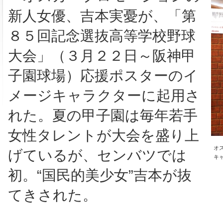
新人女優、吉本実憂が、「第
８５回記念選抜高等学校野球
大会」（３月２２日～阪神甲
子園球場）応援ポスターのイ
メージキャラクターに起用さ
れた。夏の甲子園は毎年若手
女性タレントが大会を盛り上
オ
げているが、センバツでは
キ
初。“国民的美少女”吉本が抜
てきされた。