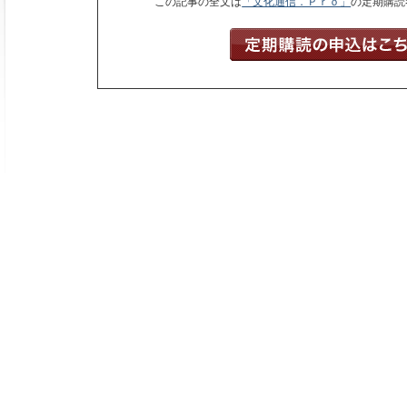
この記事の全文は
「文化通信．Ｐｒｏ」
の定期購読