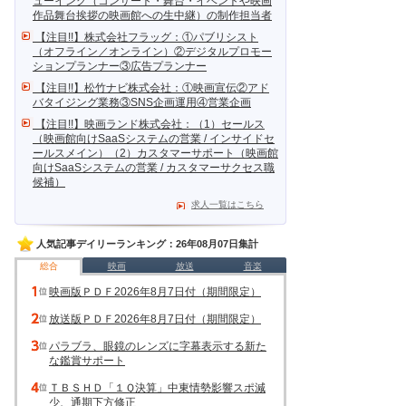
ューイング（コンサート・舞台・イベントや映画
作品舞台挨拶の映画館への生中継）の制作担当者
【注目!!】株式会社フラッグ：①パブリシスト
（オフライン／オンライン）②デジタルプロモー
ションプランナー③広告プランナー
【注目!!】松竹ナビ株式会社：①映画宣伝②アド
バタイジング業務③SNS企画運用④営業企画
【注目!!】映画ランド株式会社：（1）セールス
（映画館向けSaaSシステムの営業 / インサイドセ
ールスメイン）（2）カスタマーサポート（映画館
向けSaaSシステムの営業 / カスタマーサクセス職
候補）
求人一覧はこちら
人気記事デイリーランキング：26年08月07日集計
総合
映画
放送
音楽
映画版ＰＤＦ2026年8月7日付（期間限定）
放送版ＰＤＦ2026年8月7日付（期間限定）
パラブラ、眼鏡のレンズに字幕表示する新た
な鑑賞サポート
ＴＢＳＨＤ「１Ｑ決算」中東情勢影響スポ減
少、通期下方修正