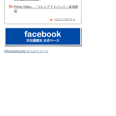
Prime Video、「プレミアＴＶパック」提供開
始
10位まで表示する
@bunkatsushin からのツイート