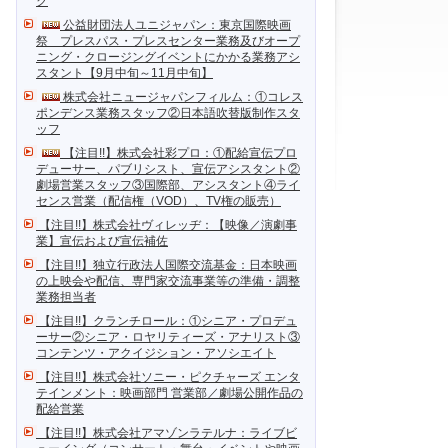
ク
公益財団法人ユニジャパン：東京国際映画
祭 プレスパス・プレスセンター業務及びオープ
ニング・クロージングイベントにかかる業務アシ
スタント【9月中旬～11月中旬】
株式会社ニュージャパンフィルム：①コレス
ポンデンス業務スタッフ②日本語吹替版制作スタ
ッフ
【注目!!】株式会社彩プロ：①配給宣伝プロ
デューサー、パブリシスト、宣伝アシスタント②
劇場営業スタッフ③国際部、アシスタント④ライ
センス営業（配信権（VOD）、TV権の販売）
【注目!!】株式会社ヴィレッヂ：【映像／演劇事
業】宣伝および宣伝補佐
【注目!!】独立行政法人国際交流基金：日本映画
の上映会や配信、専門家交流事業等の準備・調整
業務担当者
【注目!!】クランチロール：①シニア・プロデュ
ーサー②シニア・ロヤリティーズ・アナリスト③
コンテンツ・アクイジション・アソシエイト
【注目!!】株式会社ソニー・ピクチャーズ エンタ
テインメント：映画部門 営業部／劇場公開作品の
配給営業
【注目!!】株式会社アマゾンラテルナ：ライブビ