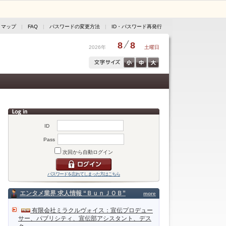
トマップ
|
FAQ
|
パスワードの変更方法
|
ID・パスワード再発行
8
8
2026年
土曜日
ID
Pass
次回から自動ログイン
パスワードを忘れてしまった方はこちら
エンタメ業界 求人情報 “ＢｕｎＪＯＢ”
more
有限会社ミラクルヴォイス：宣伝プロデュー
サー、パブリシティ、宣伝部アシスタント、デス