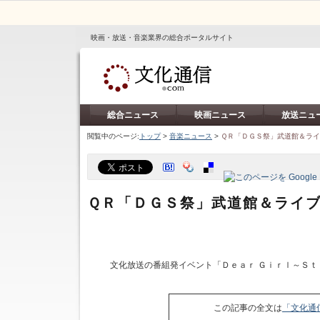
映画・放送・音楽業界の総合ポータルサイト
総合ニュース
映画ニュース
放送ニュ
閲覧中のページ:
トップ
>
音楽ニュース
>
ＱＲ「ＤＧＳ祭」武道館＆ラ
ＱＲ「ＤＧＳ祭」武道館＆ライ
文化放送の番組発イベント「Ｄｅａｒ Ｇｉｒｌ～Ｓｔ
この記事の全文は
「文化通