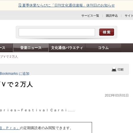
🗓️ 夏季休業ならびに「日刊文化通信速報」休刊日のお知らせ
サービス一覧
|
購読申込
|
サイ
ース
音楽ニュース
文化通信バラエティ
コラム
イブＶで２万人
ブＶで２万人
2013年03月01日
ｏｒｉｅｓ～Ｆｅｓｔｉｖａｌ Ｃａｒｎｉ……
信．Ｐｒｏ」
の定期購読者のみ閲覧できます。