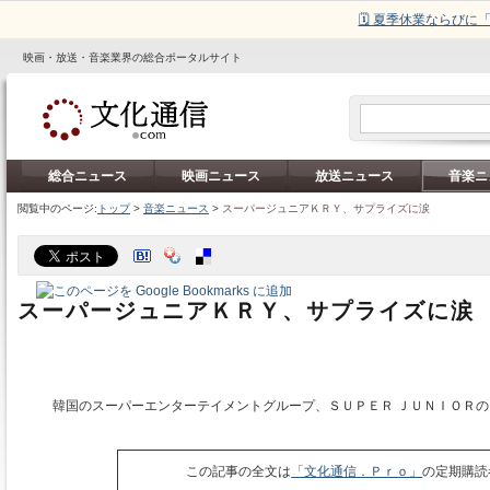
🗓️ 夏季休業ならび
映画・放送・音楽業界の総合ポータルサイト
総合ニュース
映画ニュース
放送ニュース
音楽ニ
閲覧中のページ:
トップ
>
音楽ニュース
>
スーパージュニアＫＲＹ、サプライズに涙
スーパージュニアＫＲＹ、サプライズに涙
韓国のスーパーエンターテイメントグループ、ＳＵＰＥＲ ＪＵＮＩＯＲの
この記事の全文は
「文化通信．Ｐｒｏ」
の定期購読