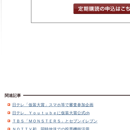
関連記事
日テレ「仮装大賞」スマホ等で審査参加企画
日テレ、Ｙｏｕｔｕｂｅに仮装大賞公式ch
ＴＢＳ「ＭＯＮＳＴＥＲＳ」とセブンイレブン
ＮＯＴＴＶ初、同時放送での投票機能活用