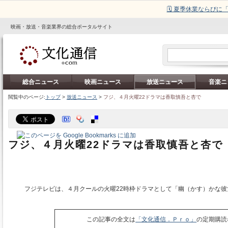
🗓️ 夏季休業ならび
映画・放送・音楽業界の総合ポータルサイト
総合ニュース
映画ニュース
放送ニュース
音楽ニ
閲覧中のページ:
トップ
>
放送ニュース
>
フジ、４月火曜22ドラマは香取慎吾と杏で
フジ、４月火曜22ドラマは香取慎吾と杏で
フジテレビは、４月クールの火曜22時枠ドラマとして「幽（かす）かな彼
この記事の全文は
「文化通信．Ｐｒｏ」
の定期購読